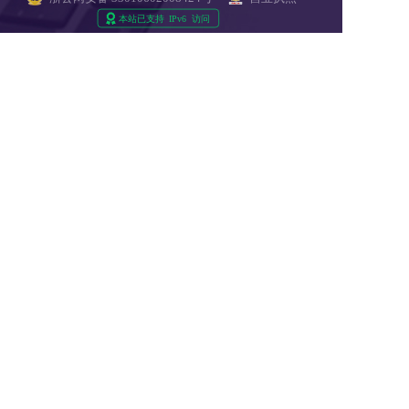
Copyright © 2018-2025 LTD营销枢纽版权所有
友情链接:
爱名网
32知协
第一商务
epower企服引擎
域名筛选工具
域名注册查询
商标查询
IP地址查询
过期域名查询
免费网站建设
22企业家市场
22DAY
杭州市瑞安商会
SSL数字证书超市
商标交易
版权服务
专利申请
知识产权法务
域名批量查询
爱名奖
杭州电子商务研究院
醇真科技
东望时代
美术饭
产业数字化网址导航
2B2C联盟DAO
企通社
TOB问答
网站编辑器
速盾CDN
2B2C网址导航
入站营销
西藏旅行社
站点智能
DMP
西湖龙井茶官网
国家域名应用导航
通用站点案例库
更多