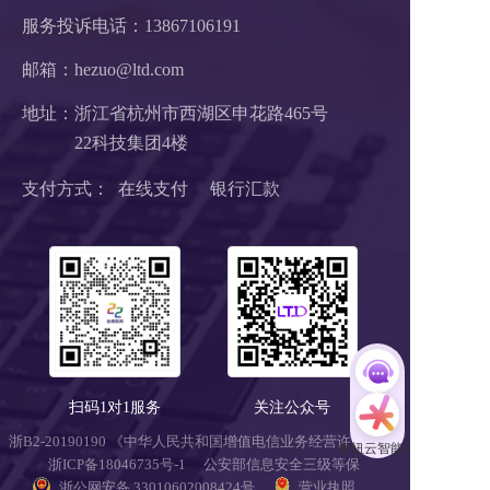
服务投诉电话：
13867106191
邮箱：hezuo@ltd.com
地址：浙江省杭州市西湖区申花路465号 
22科技集团4楼 
支付方式：  在线支付     银行汇款
扫码1对1服务
关注公众号
浙B2-20190190 《中华人民共和国增值电信业务经营许可证》
浙ICP备18046735号-1
公安部信息安全三级等保 
浙公网安备 33010602008424号
营业执照