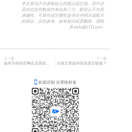
本文资讯不代表枢纽云的观点或立场，其中涉
及的信息和数据均来自第三方。枢纽云不对其
准确性、可靠性或完整性提供任何明示或暗示
的保证，仅供参考。如有疑问或需删除，请联
系 kefu@LTD.com.
上一篇
下一篇
如何为你的官网会员系统配置第三方（微信）登录口？
分发文章如何添加原文链接？
长按识别 分享给好友