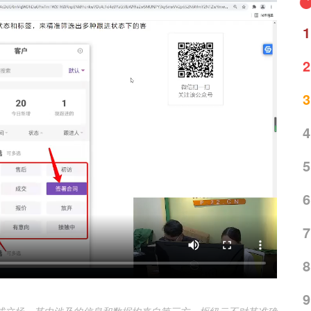
1
2
3
4
5
6
7
8
9
或立场，其中涉及的信息和数据均来自第三方。枢纽云不对其准确