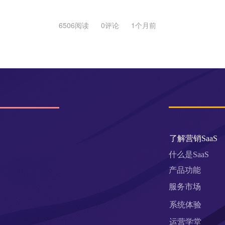
6506阅读
0评论
1个月前
了解营销SaaS
什么是SaaS
产品功能
服务市场
系统体验
运营学堂