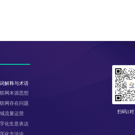
词解释与术语
联网本源思想
联网存在问题
扫码1对
域流量运营
字化生意表达
字化方法论