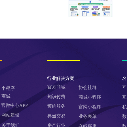
行业解决方案
名
官方商城
协会社群
互
小程序
商城
知识付费
商城小程序
互
官微中心APP
预约服务
官网小程序
私
网站建设
典当交易
业务表单
数
关于我们
房产行业
在线客服
数