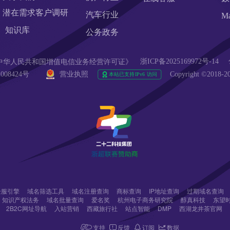
潜在需求客户调研 
汽车行业
M
知识库
公务政务
浙ICP备2025169972号-14
90  《中华人民共和国增值电信业务经营许可证》
008424号 
营业执照
Copyright ©20
r企服引擎
域名筛选工具
域名注册查询
商标查询
IP地址查询
过期域名查询
知识产权法务
域名批量查询
爱名奖
杭州电子商务研究院
醇真科技
东望
2B2C网址导航
入站营销
西藏旅行社
站点智能
DMP
西湖龙井茶官网
支持
反馈
订阅
数据