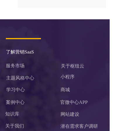
了解营销SaaS
服务市场
关于枢纽云
小程序 
主题风格中心
学习中心
商城
案例中心
官微中心APP
知识库
网站建设
关于我们
潜在需求客户调研 