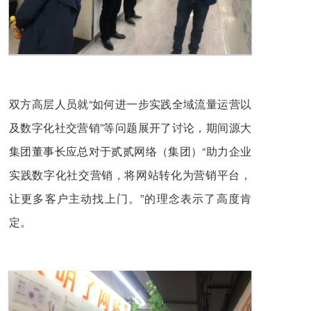
双方高层人员就“如何进一步实践全域流量运营以
及数字化社交营销”等问题展开了讨论，期间源大
集团董事长应总对于贰贰网络（集团）“助力企业
实践数字化社交营销，将网站转化为营销平台，
让更多客户主动找上门。”的理念表示了高度肯
定。