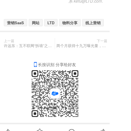
系 kefu@LTD.com.
营销SaaS
网站
LTD
物料分享
线上营销
上一篇
下一篇
许远东：互不联网“拆墙”之后的新私域“元宇宙”
两个月获得十九万曝光量，只靠官网就能做到？
长按识别 分享给好友