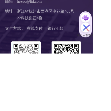
邮箱：hezuo@ltd.com
地址：浙江省杭州市西湖区申花路465号 
22科技集团4楼 
支付方式：  在线支付     银行汇款
扫码1对1服务
关注公众号
浙B2-20190190 《中华人民共和国增值电信业务经营许可证》
浙ICP备18046735号-1
公安部信息安全三级等保 
浙公网安备 33010602008424号
营业执照
Copyright © 2018-2025 LTD营销枢纽版权所有