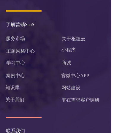
了解营销SaaS
服务市场
关于枢纽云
小程序 
主题风格中心
学习中心
商城
案例中心
官微中心APP
知识库
网站建设
关于我们
潜在需求客户调研 
联系我们