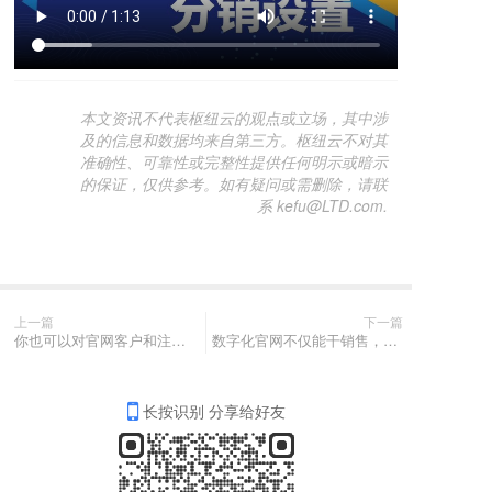
本文资讯不代表枢纽云的观点或立场，其中涉
及的信息和数据均来自第三方。枢纽云不对其
准确性、可靠性或完整性提供任何明示或暗示
的保证，仅供参考。如有疑问或需删除，请联
系 kefu@LTD.com.
上一篇
下一篇
你也可以对官网客户和注册会员“实名制”审核了！
数字化官网不仅能干销售，也是用户知识付费与学习中心！
长按识别 分享给好友