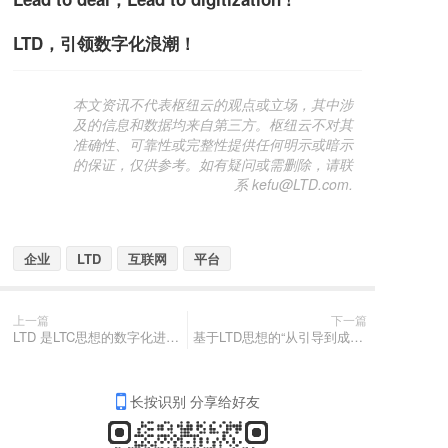
LTD，引领数字化浪潮！
本文资讯不代表枢纽云的观点或立场，其中涉
及的信息和数据均来自第三方。枢纽云不对其
准确性、可靠性或完整性提供任何明示或暗示
的保证，仅供参考。如有疑问或需删除，请联
系 kefu@LTD.com.
企业
LTD
互联网
平台
上一篇
下一篇
LTD 是LTC思想的数字化进化与升级
基于LTD思想的“从引导到成交”方法论的五个关键节点
长按识别 分享给好友