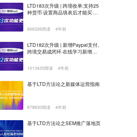
LTD183次升级 | 跨境收单:支持25
种货币·设置商品填表后才能买·云
资源消耗更信息·独立站可编辑代
码·客户可批量导入导出
666326阅读
4年前
LTD182次升级 | 新增Paypal支付,
跨境交易成闭环·在线学习新增在
线考试·官微名片新增部门显示,地
址信息智能填
1013433阅读
4年前
基于LTD方法论之新媒体运营指南
878830阅读
4年前
基于LTD方法论之SEM推广落地页