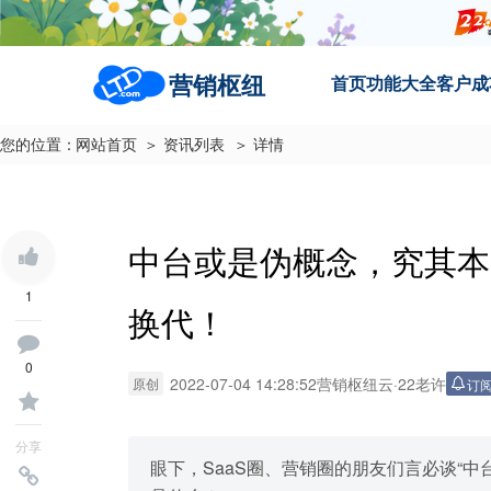
营销枢纽
首页
功能大全
客户成
您的位置：
网站首页
＞ 资讯列表
＞ 详情
中台或是伪概念，究其本
1
换代！
0
2022-07-04 14:28:52
营销枢纽云
·
22老许
原创
订
分享
眼下，SaaS圈、营销圈的朋友们言必谈“中