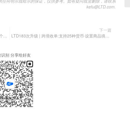
供任何明示或暗示的保证，仅供参考。如有疑问或需删除，请联系
kefu@LTD.com.
下一篇
不能放弃思考，任由平台来给我们定义「私域」这个概念
LTD183次升级 | 跨境收单:支持25种货币·设置商品填表后才能买·云资源消耗更信息·独立站可编辑代码·客户可批量导入导出
按识别 分享给好友