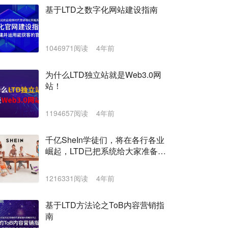
基于LTD之数字化网站建设指南
1046971阅读
4年前
为什么LTD独立站就是Web3.0网
站！
1194657阅读
4年前
千亿SheIn学徒们，将在各行各业
崛起，LTD已把系统给大家准备好
了
1216331阅读
4年前
基于LTD方法论之ToB内容营销指
南