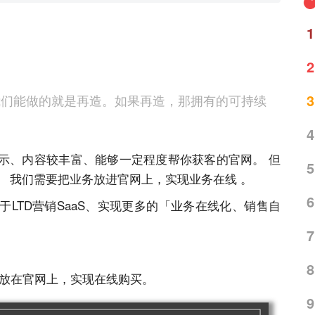
1
2
3
我们能做的就是再造。如果再造，那拥有的可持续
4
示、内容较丰富、能够⼀定程度帮你获客的官⽹。 但
5
 我们需要把业务放进官⽹上，实现业务在线 。
6
LTD营销SaaS、实现更多的「业务在线化、销售⾃
7
8
品放在官⽹上，实现在线购买。
9