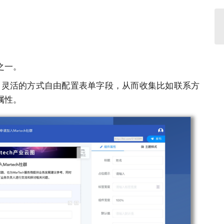
之⼀。
⾮常灵活的⽅式⾃由配置表单字段，从⽽收集⽐如联系⽅
属性。