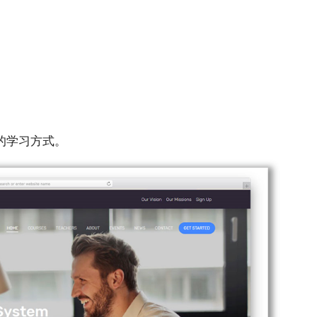
的学习⽅式。