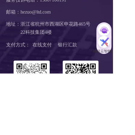
邮箱：hezuo@ltd.com
地址：浙江省杭州市西湖区申花路465号 
22科技集团4楼 
支付方式：  在线支付     银行汇款
扫码1对1服务
关注公众号
浙B2-20190190 《中华人民共和国增值电信业务经营许可证》
浙ICP备18046735号-1
公安部信息安全三级等保 
浙公网安备 33010602008424号
营业执照