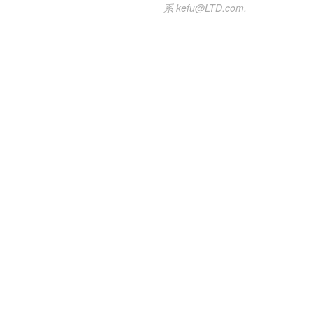
系 kefu@LTD.com.
数据
门店
官
中心
上一篇
下一篇
LTD206次升级 | 名片夹名片可排序 · 表单链接可带标题分享 · 文章分享长图更精美
将市场部与整个组织联系起来，协调每个人的利益，来达成业务目标
长按识别 分享给好友