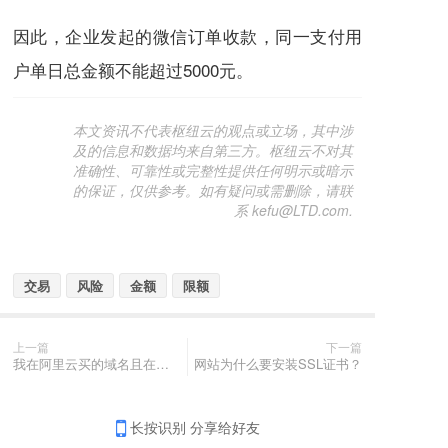
因此，企业发起的微信订单收款，同一支付用
户单日总金额不能超过5000元。
本文资讯不代表枢纽云的观点或立场，其中涉
及的信息和数据均来自第三方。枢纽云不对其
准确性、可靠性或完整性提供任何明示或暗示
的保证，仅供参考。如有疑问或需删除，请联
系 kefu@LTD.com.
交易
风险
金额
限额
上一篇
下一篇
我在阿里云买的域名且在阿里云备案了，要解析到我们平台的话，解析记录应该填哪个？
网站为什么要安装SSL证书？
长按识别 分享给好友