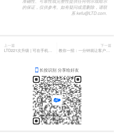
准确性、可靠性或完整性提供任何明示或暗示
的保证，仅供参考。如有疑问或需删除，请联
系 kefu@LTD.com.
上一篇
下一篇
LTD221次升级 | 可在手机端开展房产租售业务 • 编辑器模块可写HTML代码、快速实现高级特效 • 官网小程序可直接导航
教你一招：一分钟就让客户全面了解你和企业
长按识别 分享给好友