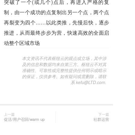
突破了一个(或几个)点后，再进入严格的复
制，由一个成功的点复制出另一个点，两个点
再裂变为四个……以此类推，先慢后快，逐步
推进，从而最终步步为营，快速高效的全面启
动整个区域市场
本文资讯不代表枢纽云的观点或立场，其中涉
及的信息和数据均来自第三方。枢纽云不对其
准确性、可靠性或完整性提供任何明示或暗示
的保证，仅供参考。如有疑问或需删除，请联
系 kefu@LTD.com.
上一篇
下一篇
促活/用户召回/warm up
社群运营