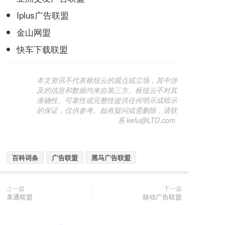
Iplus广告联盟
金山网盟
快车下载联盟
本文资讯不代表枢纽云的观点或立场，其中涉
及的信息和数据均来自第三方。枢纽云不对其
准确性、可靠性或完整性提供任何明示或暗示
的保证，仅供参考。如有疑问或需删除，请联
系 kefu@LTD.com.
百科词条
广告联盟
黑马广告联盟
上一篇
下一篇
美通联盟
脉动广告联盟