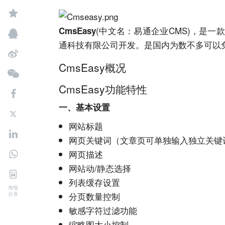
(中文名：易通企业
CMS
)，是一
CmsEasy
通科技有限公司开发。是国内为数不多可以
CmsEasy概况
CmsEasy功能特性
一、基本设置
网站
标题
网页
关键词（文章页可单独输入独立关键
网页描述
网站
动/静态选择
列表缓存设置
海报
分页数量控制
分享
敏感字符过滤功能
缩略图大小控制