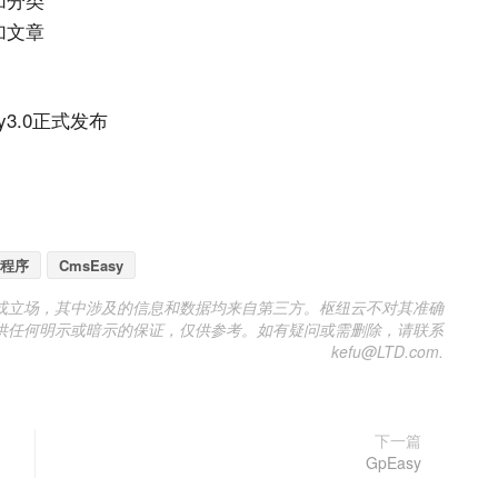
加文章
sy3.0正式发布
程序
CmsEasy
或立场，其中涉及的信息和数据均来自第三方。枢纽云不对其准确
供任何明示或暗示的保证，仅供参考。如有疑问或需删除，请联系
kefu@LTD.com.
下一篇
GpEasy