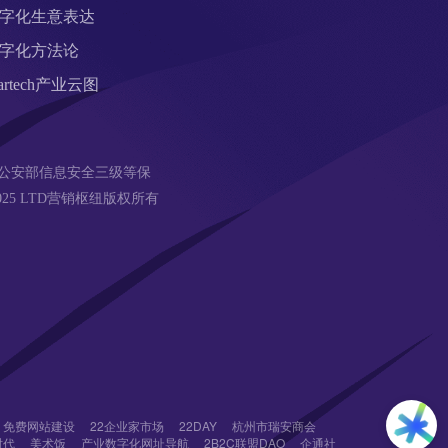
字化生意表达
字化方法论
artech产业云图
公安部信息安全三级等保 
18-2025 LTD营销枢纽版权所有
免费网站建设
22企业家市场
22DAY
杭州市瑞安商会
时代
美术饭
产业数字化网址导航
2B2C联盟DAO
企通社