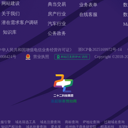
网站建设
典当交易
业务表单
数
关于我们
房产行业
在线客服
数
潜在需求客户调研 
汽车行业
M
知识库
公务政务
浙ICP备2025169972号-14
90  《中华人民共和国增值电信业务经营许可证》
008424号 
营业执照
Copyright ©20
r企服引擎
域名筛选工具
域名注册查询
商标查询
IP地址查询
过期域名查询
知识产权法务
域名批量查询
爱名奖
杭州电子商务研究院
醇真科技
东望