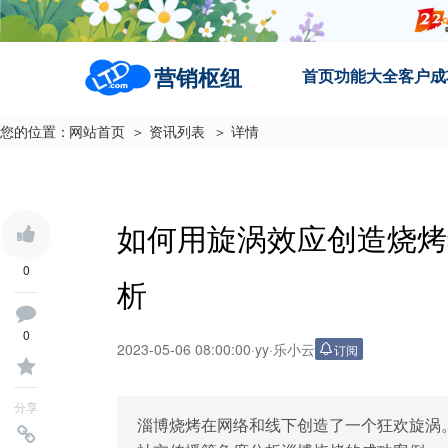
营销枢纽
首页
功能大全
客户成
您的位置：
网站首页
＞ 资讯列表
＞ 详情
如何用旋涡效应创造烧烤
0
析
0
2023-05-06 08:00:00
·
yy
·
乐小云
订阅
分享
淄博烧烤在网络和线下创造了一个狂欢旋涡