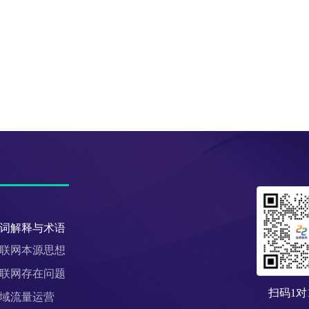
词解释与术语
联网本源思想
联网存在问题
扫码1对
域流量运营