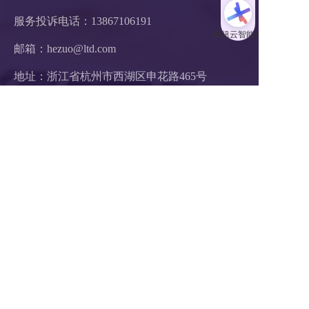
服务投诉电话：
13867106191
邮箱：hezuo@ltd.com
地址：浙江省杭州市西湖区申花路465号 
22科技集团4楼 
支付方式：  在线支付     银行汇款
扫码1对1服务
关注公众号
浙B2-20190190 《中华人民共和国增值电信业务经营许可证》
浙ICP备18046735号-1
公安部信息安全三级等保 