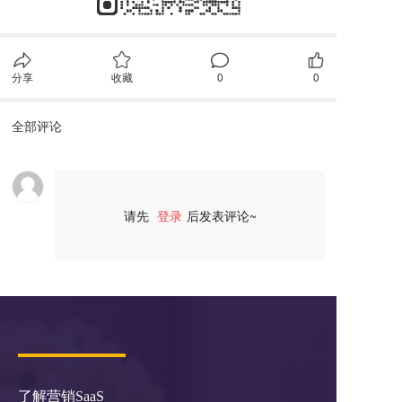
分享
收藏
0
0
全部评论
请先
登录
后发表评论~
评论
了解营销SaaS