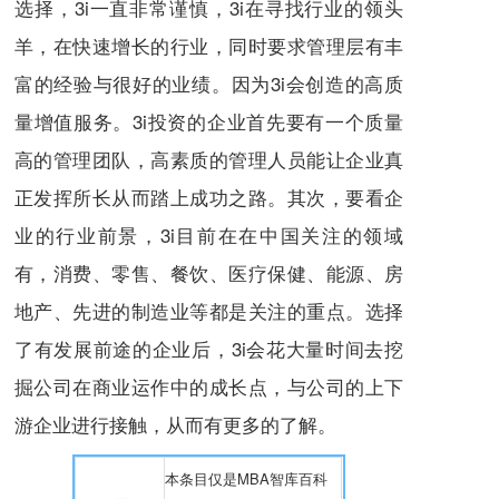
选择，3i一直非常谨慎，3i在寻找行业的领头
羊，在快速增长的行业，同时要求管理层有丰
富的经验与很好的业绩。因为3i会创造的高质
量增值服务。3i投资的企业首先要有一个质量
高的管理团队，高素质的管理人员能让企业真
正发挥所长从而踏上成功之路。其次，要看企
业的行业前景，3i目前在在中国关注的领域
有，消费、零售、餐饮、
医疗保健
、能源、房
地产、先进的制造业等都是关注的重点。选择
了有发展前途的企业后，3i会花大量时间去挖
掘公司在
商业运作
中的成长点，与公司的上下
游企业进行接触，从而有更多的了解。
本条目仅是
MBA智库百科