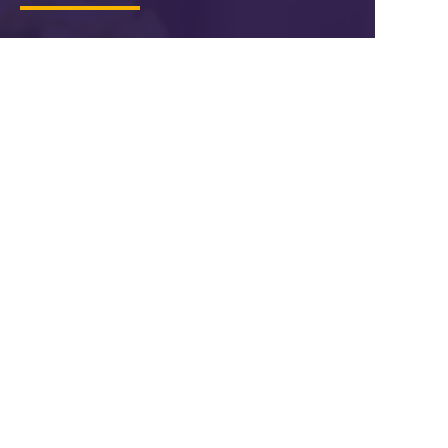
了解营销SaaS
服务市场
关于枢纽云
小程序 
主题风格中心
学习中心
商城
案例中心
官微中心APP
知识库
网站建设
关于我们
潜在需求客户调研 
联系我们