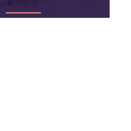
联系我们
杭州枢纽云计算有限公司
电话：400-62-96871
服务投诉电话：
13867106191
邮箱：hezuo@ltd.com
地址：浙江省杭州市西湖区申花路465号 
22科技集团4楼 
支付方式：  在线支付     银行汇款