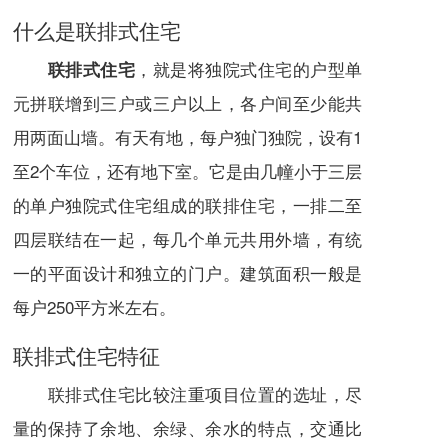
什么是联排式住宅
，就是将
独院式住宅
的
户型
单
联排式住宅
元拼联增到三户或三户以上，各户间至少能共
用两面山墙。有天有地，每户独门独院，设有1
至2个车位，还有
地下室
。它是由几幢小于三层
的单户独院式住宅组成的联排住宅，一排二至
四层联结在一起，每几个单元共用外墙，有统
一的平面设计和独立的门户。
建筑面积
一般是
每户250平方米左右。
联排式住宅特征
联排式住宅比较注重项目位置的选址，尽
量的保持了余地、余绿、余水的特点，交通比