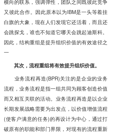
横向的联系，强调弹性，
团队
之间既彼此竞争
又彼此合作。因此原本以为IBM是一头等着挂
白旗的大象，现在人们发现它还活着，而且还
会跳探戈，谁也不知道它哪天会跳起迪斯科。
因此，结构重组是提升组织价值的有效途径之
一
其次，流程重组将有效提升组织价值。
业务流程再造
(
BPR
)关注的是
企业
的
业务
流程
，业务流程是指一组共同为
顾客
创造价值
而又相互关联的活动。业务流程再造是以企业
长期发展战略需要为出发点，以
价值增值
流程
(使
客户满意
的任务)的再设计为中心，通过打
破原有的职能和部门界限，对现有的流程重新