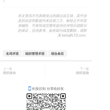
本文资讯不代表枢纽云的观点或立场，其中涉
及的信息和数据均来自第三方。枢纽云不对其
准确性、可靠性或完整性提供任何明示或暗示
的保证，仅供参考。如有疑问或需删除，请联
系 kefu@LTD.com.
名词术语
组织管理术语
综合条目
上一篇
下一篇
组织使命
组织道德
长按识别 分享给好友