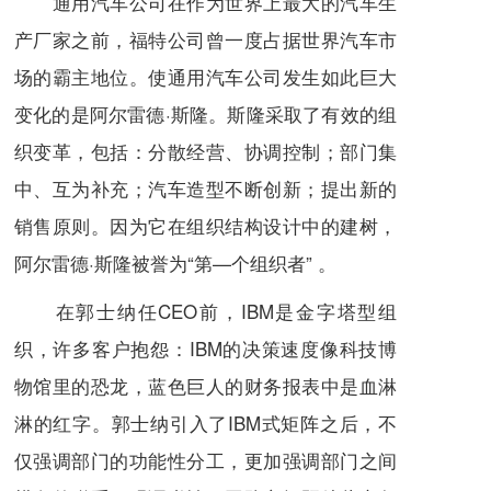
通用汽车公司
在作为世界上最大的汽车生
产厂家之前，
福特公司
曾一度占据世界汽车市
场的霸主地位。使通用汽车公司发生如此巨大
变化的是
阿尔雷德·斯隆
。斯隆采取了有效的组
织变革，包括：分散经营、协调控制；部门集
中、互为补充；汽车造型不断
创新
；提出新的
销售原则。因为它在
组织结构设计
中的建树，
阿尔雷德·斯隆被誉为“第—个组织者” 。
在
郭士纳
任
CEO
前，
IBM
是
金字塔型组
织
，许多客户抱怨：IBM的
决策
速度像科技博
物馆里的恐龙，蓝色巨人的
财务报表
中是血淋
淋的红字。郭士纳引入了IBM式矩阵之后，不
仅强调部门的功能性分工，更加强调部门之间