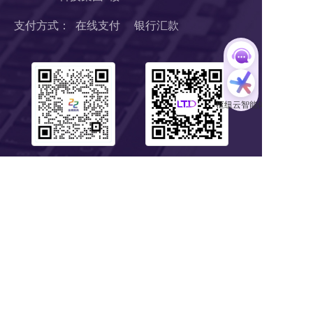
支付方式：  在线支付     银行汇款
扫码1对1服务
关注公众号
浙B2-20190190 《中华人民共和国增值电信业务经营许可证》
浙ICP备18046735号-1
公安部信息安全三级等保 
浙公网安备 33010602008424号
营业执照
Copyright © 2018-2025 LTD营销枢纽版权所有