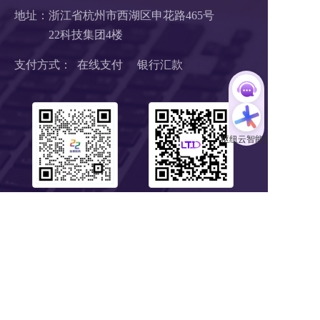
地址：浙江省杭州市西湖区申花路465号 
22科技集团4楼 
支付方式：  在线支付     银行汇款
扫码1对1服务
关注公众号
浙B2-20190190 《中华人民共和国增值电信业务经营许可证》
浙ICP备18046735号-1
公安部信息安全三级等保 
浙公网安备 33010602008424号
营业执照
Copyright © 2018-2025 LTD营销枢纽版权所有