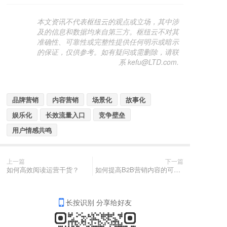
本文资讯不代表枢纽云的观点或立场，其中涉
及的信息和数据均来自第三方。枢纽云不对其
准确性、可靠性或完整性提供任何明示或暗示
的保证，仅供参考。如有疑问或需删除，请联
系 kefu@LTD.com.
品牌营销
内容营销
场景化
故事化
娱乐化
长效流量入口
竞争壁垒
用户情感共鸣
上一篇
下一篇
如何高效阅读运营干货？
如何提高B2B营销内容的可信度？
长按识别 分享给好友