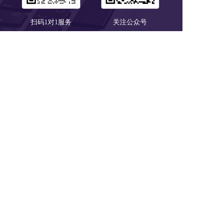
扫码1对1服务
关注公众号
浙B2-20190190 《中华人民共和国增值电信业务经营许可证》
浙ICP备18046735号-1
公安部信息安全三级等保 
浙公网安备 33010602008424号
营业执照
Copyright © 2018-2025 LTD营销枢纽版权所有
友情链接:
爱名网
32知协
第一商务
epower企服引擎
域名筛选工具
域名注册查询
商标查询
IP地址查询
过期域名查询
免费网站建设
22企业家市场
22DAY
杭州市瑞安商会
SSL数字证书超市
商标交易
版权服务