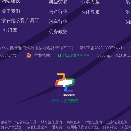
网站建设
典当交易
业务表单
数
关于我们
房产行业
在线客服
数
潜在需求客户调研 
汽车行业
M
知识库
公务政务
浙ICP备2025169972号-14
90  《中华人民共和国增值电信业务经营许可证》
008424号 
营业执照
Copyright ©20
r企服引擎
域名筛选工具
域名注册查询
商标查询
IP地址查询
过期域名查询
知识产权法务
域名批量查询
爱名奖
杭州电子商务研究院
醇真科技
东望