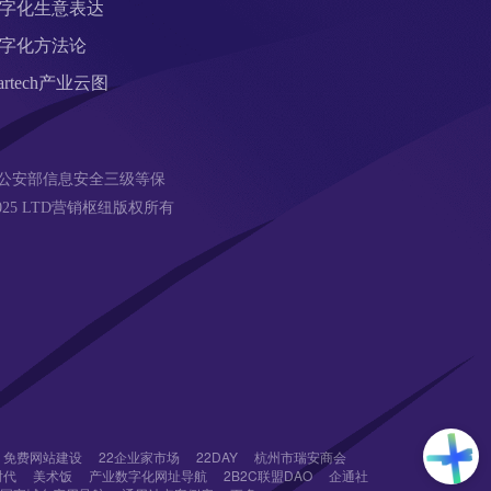
字化生意表达
字化方法论
artech产业云图
公安部信息安全三级等保 
18-2025 LTD营销枢纽版权所有
免费网站建设
22企业家市场
22DAY
杭州市瑞安商会
时代
美术饭
产业数字化网址导航
2B2C联盟DAO
企通社