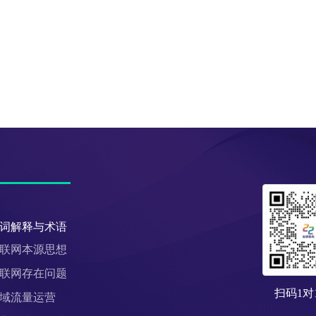
词解释与术语
联网本源思想
联网存在问题
扫码1对
域流量运营