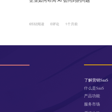
6532阅读
0评论
1个月前
了解营销SaaS
什么是SaaS
产品功能
服务市场