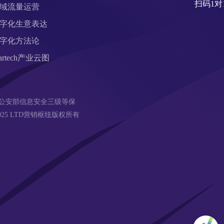
扫码1对
域流量运营
字化生意表达
字化方法论
artech产业云图
公安部信息安全三级等保 
18-2025 LTD营销枢纽版权所有