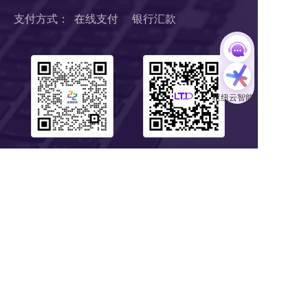
支付方式：  在线支付     银行汇款
扫码1对1服务
关注公众号
浙B2-20190190 《中华人民共和国增值电信业务经营许可证》
浙ICP备18046735号-1
公安部信息安全三级等保 
浙公网安备 33010602008424号
营业执照
Copyright © 2018-2025 LTD营销枢纽版权所有