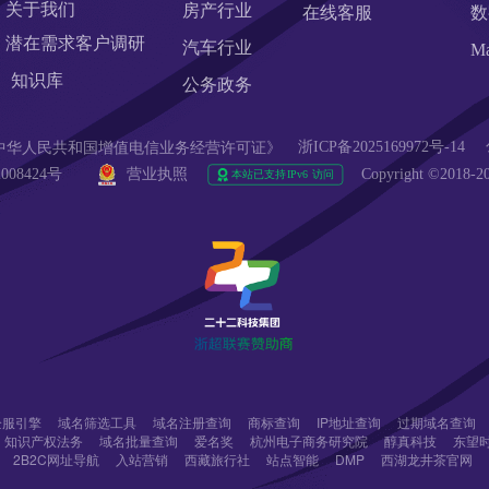
关于我们
房产行业
在线客服
数
潜在需求客户调研 
汽车行业
M
知识库
公务政务
浙ICP备2025169972号-14
90  《中华人民共和国增值电信业务经营许可证》
008424号 
营业执照
Copyright ©20
r企服引擎
域名筛选工具
域名注册查询
商标查询
IP地址查询
过期域名查询
知识产权法务
域名批量查询
爱名奖
杭州电子商务研究院
醇真科技
东望
2B2C网址导航
入站营销
西藏旅行社
站点智能
DMP
西湖龙井茶官网