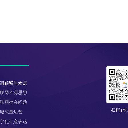
词解释与术语
联网本源思想
联网存在问题
扫码1对
域流量运营
字化生意表达