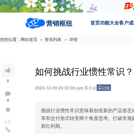
营销枢纽
首页
功能大全
客户成
您的位置：
网站首页
＞ 资讯列表
＞ 详情
如何挑战行业惯性常识？
0
2023-12-09 20:32:00
·
yyq
·
乐小云
订阅
0
挑战行业惯性常识意味着创造新的产品形态
革和交付形式转变两个角度思考。打破常规
分享
新红利期。