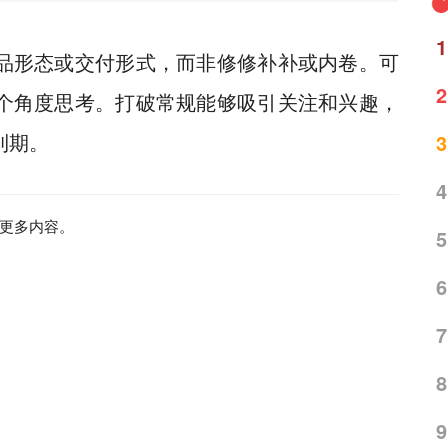
1
品形态或交付形式，而非修修补补或内卷。可
2
个角度思考。打破常规能够吸引关注和兴趣，
利期。
3
4
更多内容。
5
6
7
8
9