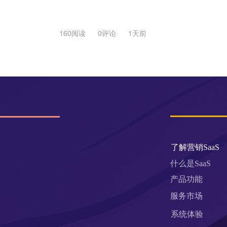
160阅读
0评论
1天前
了解营销SaaS
什么是SaaS
产品功能
服务市场
系统体验