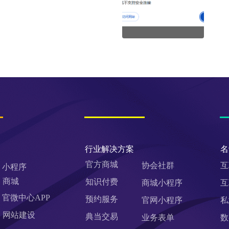
行业解决方案
名
官方商城
协会社群
互
小程序
商城
知识付费
商城小程序
互
官微中心APP
预约服务
官网小程序
私
网站建设
典当交易
业务表单
数