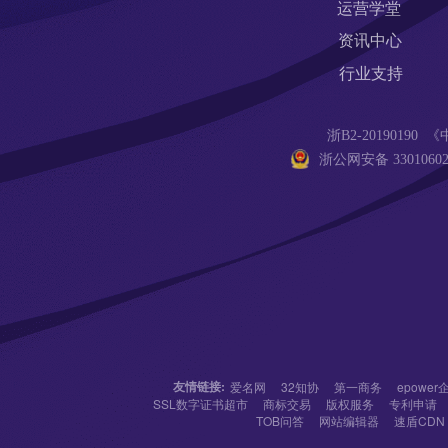
运营学堂
资讯中心
行业支持
浙B2-201901
浙公网安备 33010602
友情链接:
爱名网
32知协
第一商务
epowe
SSL数字证书超市
商标交易
版权服务
专利申请
TOB问答
网站编辑器
速盾CDN