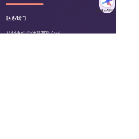
联系我们
杭州枢纽云计算有限公司
电话：400-62-96871
服务投诉电话：
13867106191
邮箱：hezuo@ltd.com
地址：浙江省杭州市西湖区申花路465号 
22科技集团4楼 
支付方式：  在线支付     银行汇款