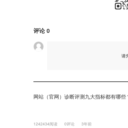
评论
0
请
网站（官网）诊断评测九大指标都有哪些
1242434阅读
0评论
3年前