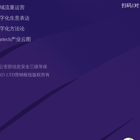
扫码1对
域流量运营
字化生意表达
字化方法论
artech产业云图
公安部信息安全三级等保 
18-2025 LTD营销枢纽版权所有