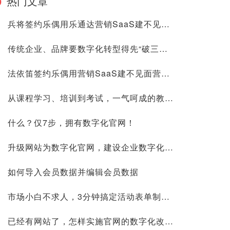
热门文章
兵将签约乐偶用乐通达营销SaaS建不见面营销平台，提升企业品牌力量
传统企业、品牌要数字化转型得先“破三立五”
法依笛签约乐偶用营销SaaS建不见面营销平台，社交裂变私域流量乐通达
从课程学习、培训到考试，一气呵成的教培系统，你见过吗？
什么？仅7步，拥有数字化官网！
升级网站为数字化官网，建设企业数字化市场部！
如何导入会员数据并编辑会员数据
市场小白不求人，3分钟搞定活动表单制作，轻松收集客户信息
已经有网站了，怎样实施官网的数字化改造与升级？