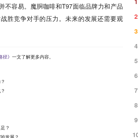
1
并不容易。魔胴咖啡和T97面临品牌力和产品
2
时战胜竞争对手的压力。未来的发展还需要观
3
4
路径》
一文了解更多内容。
5
6
功？
7
战？
8
9
不足？
1
7的发展？