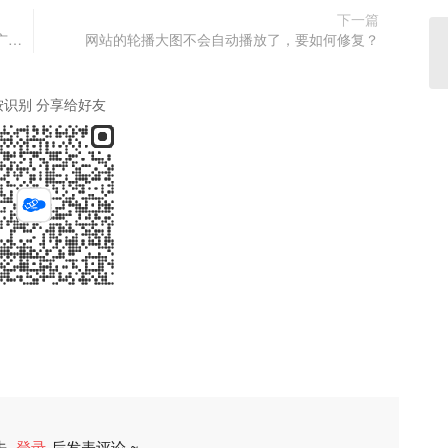
下一篇
我在小米市场下载了官微中心App，怎么没有动态广场？
网站的轮播大图不会自动播放了，要如何修复？
按识别 分享给好友
先
登录
后发表评论 ~