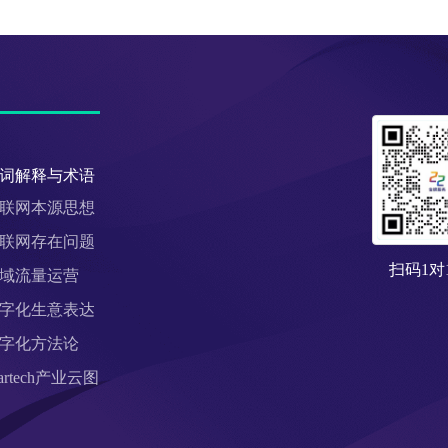
词解释与术语
联网本源思想
联网存在问题
扫码1对
域流量运营
字化生意表达
字化方法论
artech产业云图