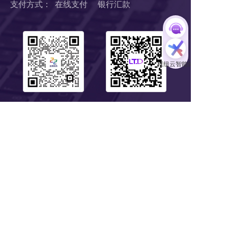
支付方式：  在线支付     银行汇款
扫码1对1服务
关注公众号
浙B2-20190190 《中华人民共和国增值电信业务经营许可证》
浙ICP备18046735号-1
公安部信息安全三级等保 
浙公网安备 33010602008424号
营业执照
Copyright © 2018-2025 LTD营销枢纽版权所有