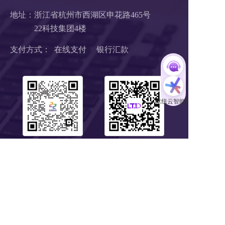
地址：浙江省杭州市西湖区申花路465号 
22科技集团4楼 
支付方式：  在线支付     银行汇款
扫码1对1服务
关注公众号
浙B2-20190190 《中华人民共和国增值电信业务经营许可证》
浙ICP备18046735号-1
公安部信息安全三级等保 
浙公网安备 33010602008424号
营业执照
Copyright © 2018-2025 LTD营销枢纽版权所有