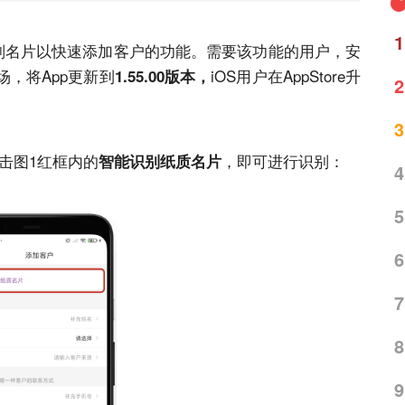
1
识别名片以快速添加客户的功能。需要该功能的用户，安
，将App更新到
iOS用户在AppStore升
1.55.00版本，
2
3
击图1红框内的
，即可进行识别：
智能识别纸质名片
4
5
6
7
8
9