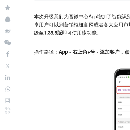
本次升级我们为官微中心App增加了智能
卓用户可以到
营销枢纽
官网或者各大应用市场
级至
即可使用该功能。
1.38.5版
操作路径：
点
App - 右上角+号 - 添加客户，
海报
分享