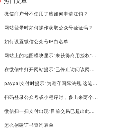
热门文章
微信商户号不使用了该如何申请注销？
网站登录时如何操作获取公众号验证码？
如何设置微信公众号IP白名单
网站上的地图模块显示“未获得商用授权”是怎么回事？如何获取百度地图商用授权API KEY？
在微信中打开网站提示“已停止访问该网页”要怎么处理？
paypal支付时提示"为遵守国际法规,这笔交易已被拒绝"是因为什么?
扫码登录公众号或小程序时，多出来两个测试账号是怎么回事？要怎么解绑？
微信扫一扫支付出现“目前交易已超出此商户向你收款的单笔限额，请降低付款金额或明日再试。”的提示是什么原因？
怎么创建证书查询表单