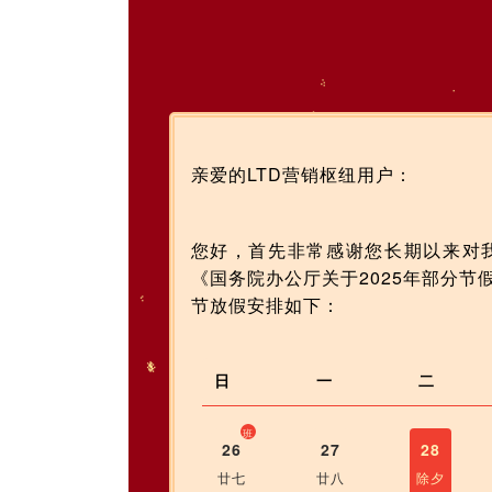
亲爱的LTD
营销枢纽
用户：
您好，首先非常感谢您长期以来对
《国务院办公厅关于2025年部分节
节放假安排如下：
日
一
二
班
26
27
28
廿七
廿八
除夕