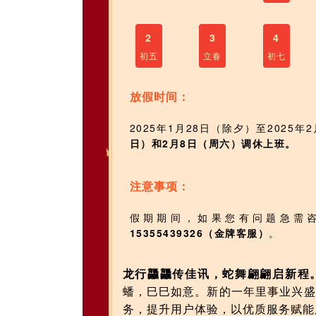
2
3
4
初五
立春
初七
放假时间：
2025年1月28日（除夕）至2025
日）和2月8日（周六）调休上班。
注意事项：
假期期间，如果您有问题急需
15355439326（金牌客服）
。
龙行龘龘传佳讯，蛇舞翩翩启新程
蟠，巳巳如意。新的一年里事业兴盛
务，提升用户体验，以优质服务赋能