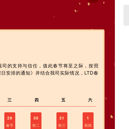
我司的支持与信任，值此春节将至之际，按照
假日安排的通知》并结合我司实际情况，LTD春
三
四
五
六
29
30
31
1
春节
初二
初三
初四