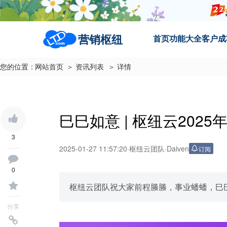
营销枢纽
首页
功能大全
客户成
您的位置：
网站首页
＞ 资讯列表
＞ 详情
巳巳如意 | 枢纽云202
3
2025-01-27 11:57:20
·
枢纽云团队
·
Daiven
订阅
0
枢纽云团队祝大家前程螣螣，事业蟠蟠，巳
分享