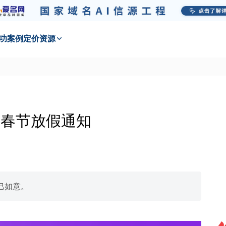
功
案例
定价
资源
5年春节放假通知
巳如意。