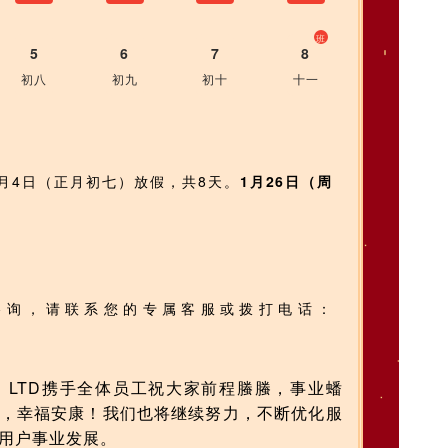
班
5
6
7
8
初八
初九
初十
十一
年2月4日（正月初七）放假，共8天。
1月26日（周
咨询，请联系您的专属客服或拨打电话：
。
LTD携手全体员工祝大家前程螣螣，事业蟠
，幸福安康！我们也将继续努力，不断优化服
用户事业发展。