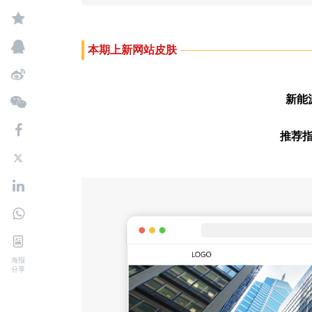
本期上新
网站
皮肤
新能
推荐
海报
分享