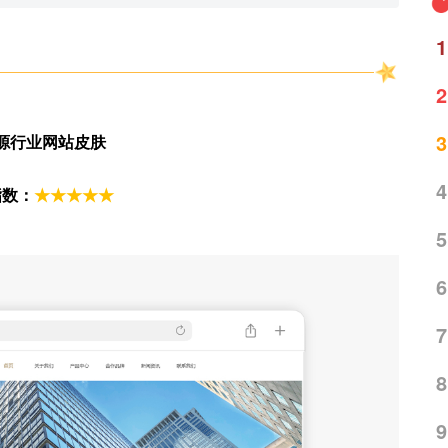
1
2
3
源行业
网站
皮肤
4
指数：
★★★★★
5
6
7
8
9