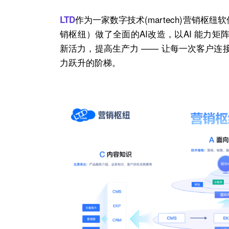
作为一家数字技术(martech)
营销枢纽
软
LTD
销枢纽
）做了全面的
AI
改造，以
AI
能力矩阵
新活力，提高生产力 —— 让每一次客户
力跃升的阶梯。