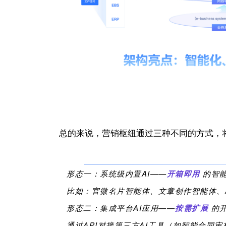
总的来说，
营销枢纽
通过三种不同的方式，
形态一：系统级内置
AI
——
开箱即用
的智
比如
：
官微名片智能体
、
文章创作智能体
、
形态二：集成平台
AI
应用——
按需扩展
的
通过API对接第三方
AI
工具（如智能合同审