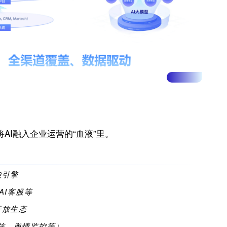
将
AI
融入企业运营的“血液”里。
能引擎
AI
客服等
开放生态
核、舆情监控
等
）