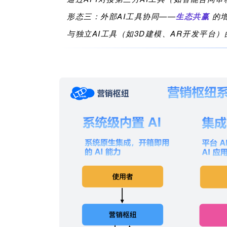
形态三：外部
AI
工具协同——
生态共赢
的
与独立
AI
工具（如3D建模、AR开发平台）