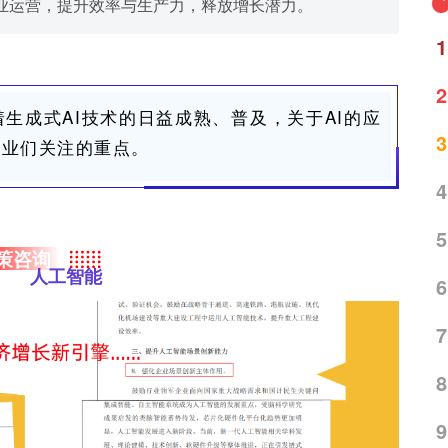
业运营，提升效率与生产力，释放增长潜力。
1
2
着生成式
AI
技术的日益成熟、普及，关于
AI
的应
3
企业们关注的重点。
4
5
策咨询
人工智能
6
7
8
9