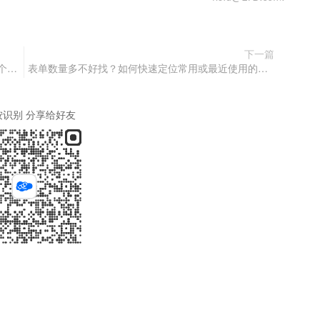
下一篇
如何通过企业微信开通AI智能机器人，并创建企业个性化知识库？
表单数量多不好找？如何快速定位常用或最近使用的表单？
按识别 分享给好友