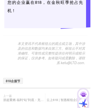
您的企业赢在818，在金秋旺季抢占先
机！
本文资讯不代表枢纽云的观点或立场，其中涉
及的信息和数据均来自第三方。枢纽云不对其
准确性、可靠性或完整性提供任何明示或暗示
的保证，仅供参考。如有疑问或需删除，请联
系 kefu@LTD.com.
818企服节
上一篇
下一篇
浙超重燃·福利“站”到底：充值返现+半价+直减？超值福利9月专享！
云上618 | 智惠枢纽企新航，这个“价”日，该出手了！