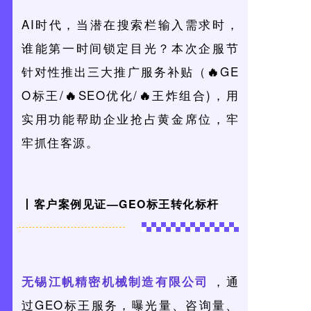
AI时代，当潜在搜索栏输入需求时，
谁能第一时间锁定目光？本次企服节
针对性推出三大推广服务补贴（
GE
🔥
O标王/
SEO优化/
王炸组合)，
用
🔥
🔥
实用功能帮助企业抢占黄金席位，牢
牢抓住客源。
丨客户案例见证—GEO标王转化标杆
，通
无锡江帆精密机械制造有限公司
过GEO标王服务，曝光量、咨询量、