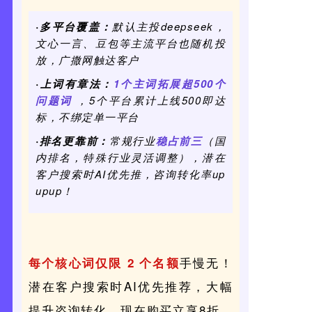
·多平台覆盖
：
默认主投deepseek，
文心一言、豆包等主流平台也随机投
放，广撒网触达客户
·上词有章法：
1个主词拓展超500个
问题词
，5个平台累计上线500即达
标，不绑定单一平台
·排名更靠前：
常规行业
稳占前三
（国
内排名，特殊行业灵活调整），潜在
客户搜索时AI优先推，咨询转化率up
upup！
手慢无！
每个核心词仅限 2 个名额
潜在客户搜索时AI优先推荐，大幅
提升咨询转化。现在购买立享8折，