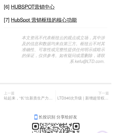
[6]
HUBSPOT
营销中心
[7]
HubSpot
营销枢纽的核心功能
本文资讯不代表枢纽云的观点或立场，其中涉
及的信息和数据均来自第三方。枢纽云不对其
准确性、可靠性或完整性提供任何明示或暗示
的保证，仅供参考。如有疑问或需删除，请联
系 kefu@LTD.com.
上一篇
下一篇
站起来，“长”出新质生产力，1000元拥有AI雇员，月底截止
LTD340次升级 | 新增超管权限 • 最新安全维护周报 • 分享内容支持设置单位联系信息
长按识别 分享给好友