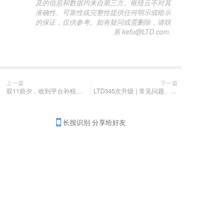
及的信息和数据均来自第三方。枢纽云不对其
准确性、可靠性或完整性提供任何明示或暗示
的保证，仅供参考。如有疑问或需删除，请联
系 kefu@LTD.com.
上一篇
下一篇
双11前夕，收到平台补税提醒，你的电商生意还安全吗？怎么办？
LTD345次升级 | 常见问题、业务知识等支持草稿箱 • AI分析客户更准确 • 新增一款个人中心样式
长按识别 分享给好友