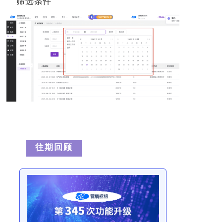
筛选条件
往
期
回
顾