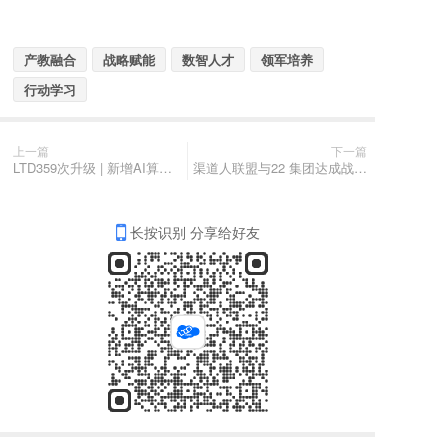
产教融合
战略赋能
数智人才
领军培养
行动学习
上一篇
下一篇
LTD359次升级 | 新增AI算力包、支持购买更多AI算力 • 新增企业门户平台应用 • PC商城上新样式
渠道人联盟与22 集团达成战略合作，共建全域数字经营者赋能生态
长按识别 分享给好友