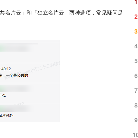
1
共名片云」和「独立名片云」两种选项，常见疑问是
2
3
4
5
6
7
8
9
1