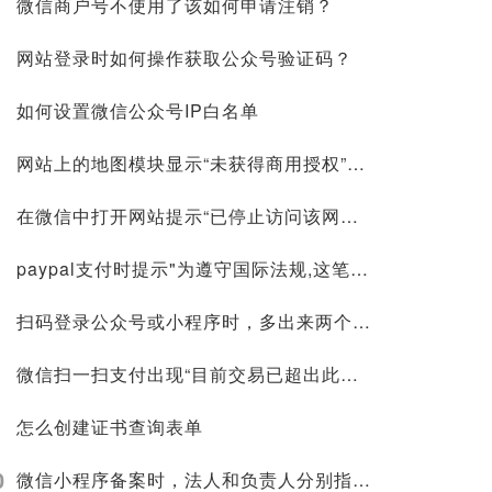
微信商户号不使用了该如何申请注销？
网站登录时如何操作获取公众号验证码？
如何设置微信公众号IP白名单
网站上的地图模块显示“未获得商用授权”是怎么回事？如何获取百度地图商用授权API KEY？
在微信中打开网站提示“已停止访问该网页”要怎么处理？
paypal支付时提示"为遵守国际法规,这笔交易已被拒绝"是因为什么?
扫码登录公众号或小程序时，多出来两个测试账号是怎么回事？要怎么解绑？
微信扫一扫支付出现“目前交易已超出此商户向你收款的单笔限额，请降低付款金额或明日再试。”的提示是什么原因？
怎么创建证书查询表单
0
微信小程序备案时，法人和负责人分别指的是谁，应该怎么填写和区分？