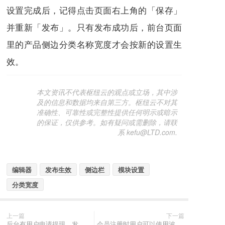
设置完成后，记得点击页面右上角的「保存」
并重新「发布」。只有发布成功后，前台页面
里的产品侧边分类名称宽度才会按新的设置生
效。
本文资讯不代表枢纽云的观点或立场，其中涉
及的信息和数据均来自第三方。枢纽云不对其
准确性、可靠性或完整性提供任何明示或暗示
的保证，仅供参考。如有疑问或需删除，请联
系 kefu@LTD.com.
编辑器
发布生效
侧边栏
模块设置
分类宽度
上一篇
下一篇
后台有用户申请提现、发票或友链交换时，怎么开启通知提醒并接收消息？
会员注册时用户可以使用波兰手机号区号吗？