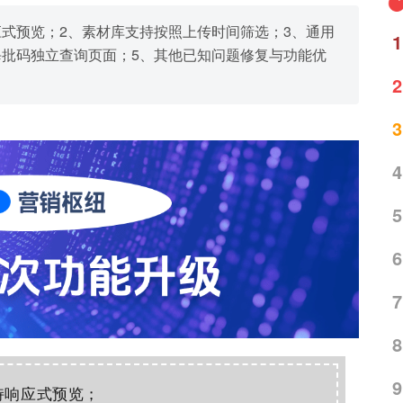
式预览；2、素材库支持按照上传时间筛选；3、通用
1
每批码独立查询页面；5、其他已知问题修复与功能优
2
3
4
5
6
7
8
9
持响应式预览
；