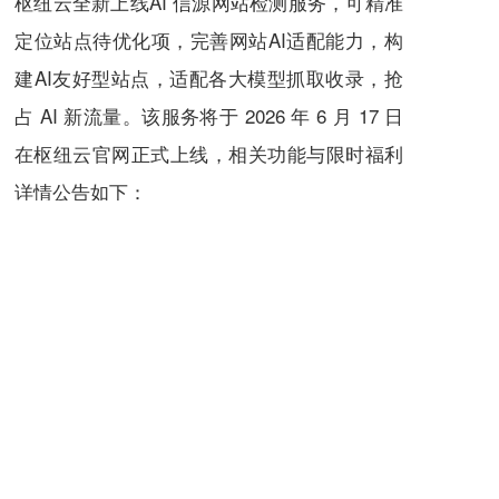
枢纽云全新上线AI 信源网站检测服务，可精准
定位站点待优化项，完善网站AI适配能力，构
建AI友好型站点，适配各大模型抓取收录，抢
占 AI 新流量。该服务将于 2026 年 6 月 17 日
在枢纽云官网正式上线，相关功能与限时福利
详情公告如下：
一、 检测路径与操作说明
本服务面向全网独立网站开放，旨在提供极
简、直观的“AI友好度”评估工具。
请访问链接
进入检测专
访问路径：
ltd.com/ce
区。