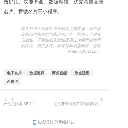
谱好用、功能齐全、数据精准，优先考虑官微
名片、官微名片王小程序。
本文资讯不代表枢纽云的观点或立场，其中涉
及的信息和数据均来自第三方。枢纽云不对其
准确性、可靠性或完整性提供任何明示或暗示
的保证，仅供参考。如有疑问或需删除，请联
系 kefu@LTD.com.
电子名片
数据追踪
商务智能
政企适用
AI建卡
上一篇
下一篇
什么是技术 SEO？
怎么开通有员工管理的深圳律所电子名片
长按识别 分享给好友