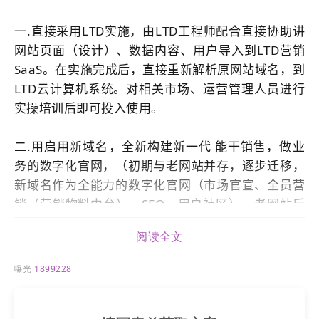
一.直接采用LTD实施，由LTD工程师配合直接协助讲
网站
页面（设计）、数据内容、用户导入到LTD营销
SaaS。在实施完成后，直接重新解析原
网站
域名
，到
LTD云计算机系统。对相关市场、运营管理人员进行
实操培训后即可投入使用。
二.用启用新
域名
，全新构建新一代 能干销售，做业
务的数字化官网，（初期与老
网站
并存，逐步迁移，
新
域名
作为全能力的数字化官网（市场官宣、全员营
销（营销物料中台）、SEO，用户社区），老
网站
后
续用户 ：内部系统，业务服务交付，内部业务数据的
阅读全文
管理等。
曝光
1899228
三. 用老域 www或@ 根解析二级
域名
，来使用LTD数
字化官网， 老
网站
并存的基础上，外加 全员营销和