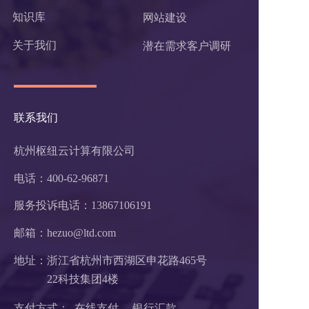
知识库
网站建设
关于我们
潜在需求客户调研 
联系我们
杭州枢纽云计算有限公司
电话：400-62-96871
服务投诉电话：
13867106191
邮箱：hezuo@ltd.com
地址：浙江省杭州市西湖区申花路465号 
22科技集团4楼 
支付方式：  在线支付     银行汇款