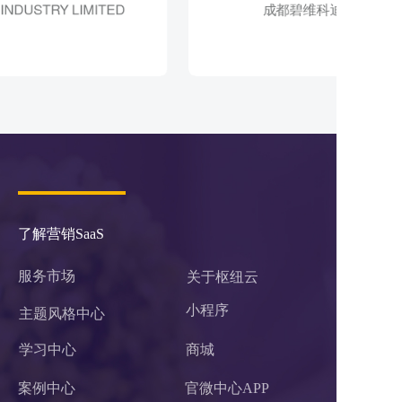
DUSTRY LIMITED
成都碧维科迪光电技术有
了解营销SaaS
服务市场
关于枢纽云
小程序 
主题风格中心
学习中心
商城
案例中心
官微中心APP