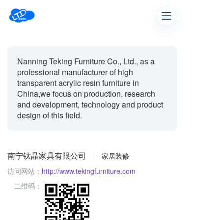
Nanning Teking Furniture Co., Ltd., as a
professional manufacturer of high
transparent acrylic resin furniture in
China,we focus on production, research
and development, technology and product
design of this field.
南宁钛晶家具有限公司
|
家居装修
访问网站：
http://www.tekingfurniture.com
二维码：